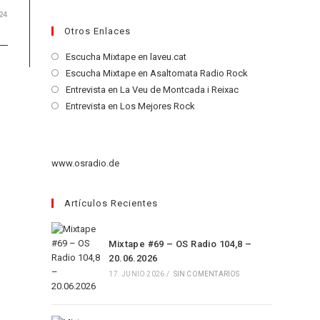
24
Otros Enlaces
Se
Escucha Mixtape en laveu.cat
abre
Se
Escucha Mixtape en Asaltomata Radio Rock
en
abre
Se
Entrevista en La Veu de Montcada i Reixac
una
en
abre
Se
Entrevista en Los Mejores Rock
nueva
una
en
abre
pestaña
nueva
una
en
pestaña
nueva
una
www.osradio.de
pestaña
nueva
pestaña
Artículos Recientes
Mixtape #69 – OS Radio 104,8 –
20.06.2026
17. JUNIO 2026
/
SIN COMENTARIOS