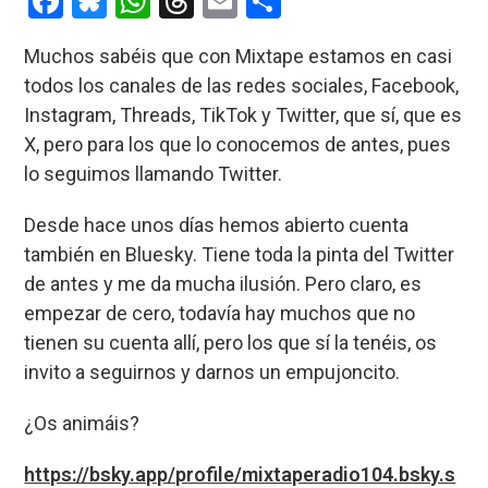
F
Bl
W
T
E
C
a
u
h
hr
m
o
Muchos sabéis que con Mixtape estamos en casi
ce
es
at
e
ail
m
todos los canales de las redes sociales, Facebook,
b
ky
s
a
p
Instagram, Threads, TikTok y Twitter, que sí, que es
o
A
d
ar
X, pero para los que lo conocemos de antes, pues
o
p
s
tir
lo seguimos llamando Twitter.
k
p
Desde hace unos días hemos abierto cuenta
también en Bluesky. Tiene toda la pinta del Twitter
de antes y me da mucha ilusión. Pero claro, es
empezar de cero, todavía hay muchos que no
tienen su cuenta allí, pero los que sí la tenéis, os
invito a seguirnos y darnos un empujoncito.
¿Os animáis?
https://bsky.app/profile/mixtaperadio104.bsky.s