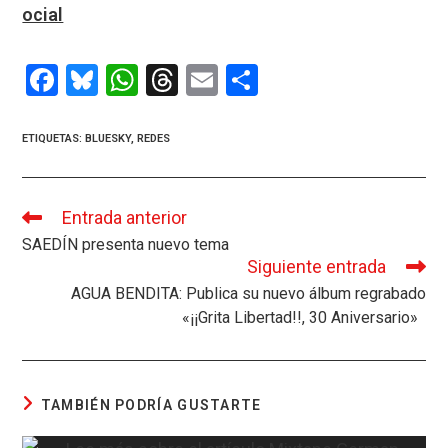
ocial
F
Bl
W
T
E
C
a
u
h
hr
m
o
ce
es
at
e
ail
m
ETIQUETAS
:
BLUESKY
,
REDES
b
ky
s
a
p
o
A
d
ar
Entrada anterior
Leer
o
p
s
tir
más
SAEDÍN presenta nuevo tema
artículos
k
p
Siguiente entrada
AGUA BENDITA: Publica su nuevo álbum regrabado
«¡¡Grita Libertad!!, 30 Aniversario»
TAMBIÉN PODRÍA GUSTARTE