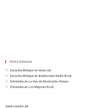
Otros Enlaces
Se
Escucha Mixtape en laveu.cat
abre
Se
Escucha Mixtape en Asaltomata Radio Rock
en
abre
Se
Entrevista en La Veu de Montcada i Reixac
una
en
abre
Se
Entrevista en Los Mejores Rock
nueva
una
en
abre
pestaña
nueva
una
en
pestaña
nueva
una
www.osradio.de
pestaña
nueva