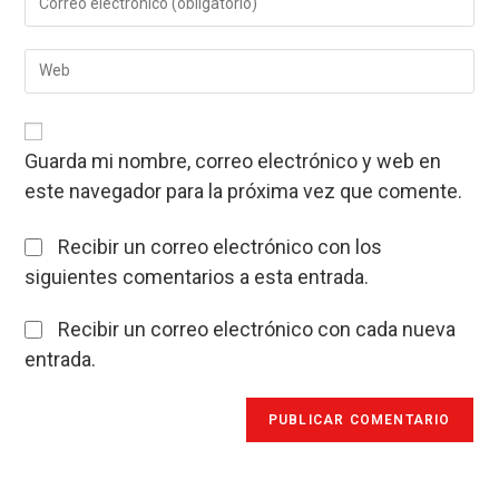
tu
nombre
dirección
de
Introduce
de
usuario
la
correo
para
URL
electrónico
comentar
de
para
tu
comentar
Guarda mi nombre, correo electrónico y web en
web
este navegador para la próxima vez que comente.
(opcional)
Recibir un correo electrónico con los
siguientes comentarios a esta entrada.
Recibir un correo electrónico con cada nueva
entrada.