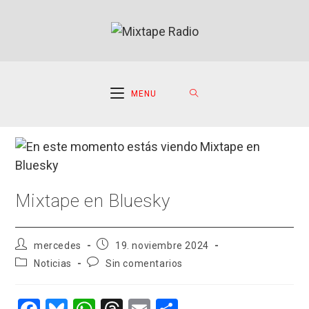
Ir
al
contenido
MENU
Mixtape en Bluesky
Autor
Publicación
mercedes
19. noviembre 2024
de
de
Categoría
Comentarios
Noticias
Sin comentarios
la
la
de
de
entrada:
entrada:
la
la
entrada:
entrada: