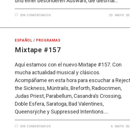
und einer besonderen Auswahl, die diesmal…
SIN COMENTARIOS
23. MAYO 20
ESPAÑOL
/
PROGRAMAS
Mixtape #157
Aquí estamos con el nuevo Mixtape #157. Con
mucha actualidad musical y clásicos.
Acompáñame en esta hora para escuchar a Rejec
the Sickness, Müntrails, Breforth, Radiocrimen,
Judas Priest, Parabellum, Casandra’s Crossing,
Doble Esfera, Saratoga, Bad Valentines,
Queensrÿche y Suppressed Intentions.…
SIN COMENTARIOS
6. MAYO 20