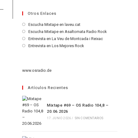
Otros Enlaces
Se
Escucha Mixtape en laveu.cat
abre
Se
Escucha Mixtape en Asaltomata Radio Rock
en
abre
Se
Entrevista en La Veu de Montcada i Reixac
una
en
abre
Se
Entrevista en Los Mejores Rock
nueva
una
en
abre
pestaña
nueva
una
en
pestaña
nueva
una
www.osradio.de
pestaña
nueva
pestaña
Artículos Recientes
Mixtape #69 – OS Radio 104,8 –
20.06.2026
17. JUNIO 2026
/
SIN COMENTARIOS