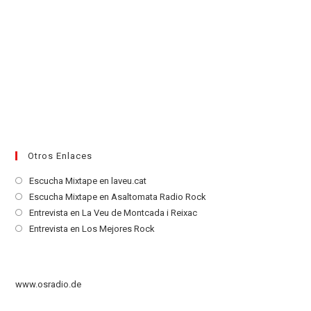
Otros Enlaces
Se
Escucha Mixtape en laveu.cat
abre
Se
Escucha Mixtape en Asaltomata Radio Rock
en
abre
Se
Entrevista en La Veu de Montcada i Reixac
una
en
abre
Se
Entrevista en Los Mejores Rock
nueva
una
en
abre
pestaña
nueva
una
en
pestaña
nueva
una
www.osradio.de
pestaña
nueva
pestaña