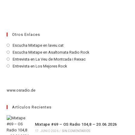
Otros Enlaces
Se
Escucha Mixtape en laveu.cat
abre
Se
Escucha Mixtape en Asaltomata Radio Rock
en
abre
Se
Entrevista en La Veu de Montcada i Reixac
una
en
abre
Se
Entrevista en Los Mejores Rock
nueva
una
en
abre
pestaña
nueva
una
en
pestaña
nueva
una
www.osradio.de
pestaña
nueva
pestaña
Artículos Recientes
Mixtape #69 – OS Radio 104,8 – 20.06.2026
17. JUNIO 2026
/
SIN COMENTARIOS