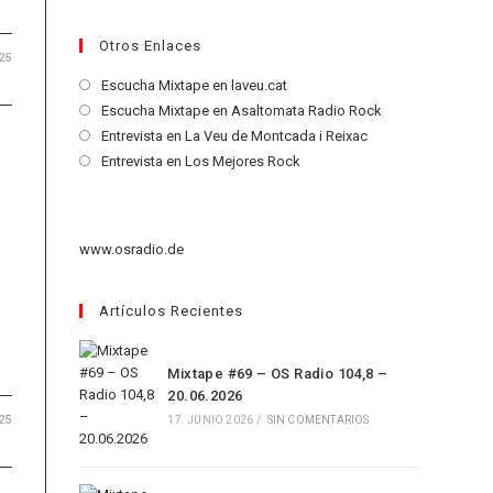
Otros Enlaces
25
Se
Escucha Mixtape en laveu.cat
abre
Se
Escucha Mixtape en Asaltomata Radio Rock
en
abre
Se
Entrevista en La Veu de Montcada i Reixac
una
en
abre
Se
Entrevista en Los Mejores Rock
nueva
una
en
abre
pestaña
nueva
una
en
pestaña
nueva
una
www.osradio.de
pestaña
nueva
l
pestaña
Artículos Recientes
Mixtape #69 – OS Radio 104,8 –
20.06.2026
25
17. JUNIO 2026
/
SIN COMENTARIOS