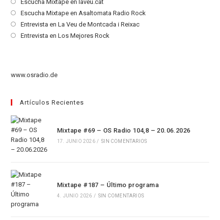
Se
Escucha Mixtape en laveu.cat
abre
Se
Escucha Mixtape en Asaltomata Radio Rock
en
abre
Se
Entrevista en La Veu de Montcada i Reixac
una
en
abre
Se
Entrevista en Los Mejores Rock
nueva
una
en
abre
pestaña
nueva
una
en
pestaña
nueva
una
www.osradio.de
pestaña
nueva
pestaña
Artículos Recientes
Mixtape #69 – OS Radio 104,8 – 20.06.2026
17. JUNIO 2026
/
SIN COMENTARIOS
Mixtape #187 – Último programa
4. JUNIO 2026
/
SIN COMENTARIOS