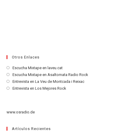
Otros Enlaces
Se
Escucha Mixtape en laveu.cat
abre
Se
Escucha Mixtape en Asaltomata Radio Rock
en
abre
Se
Entrevista en La Veu de Montcada i Reixac
una
en
abre
Se
Entrevista en Los Mejores Rock
nueva
una
en
abre
pestaña
nueva
una
en
pestaña
nueva
una
www.osradio.de
pestaña
nueva
pestaña
Artículos Recientes