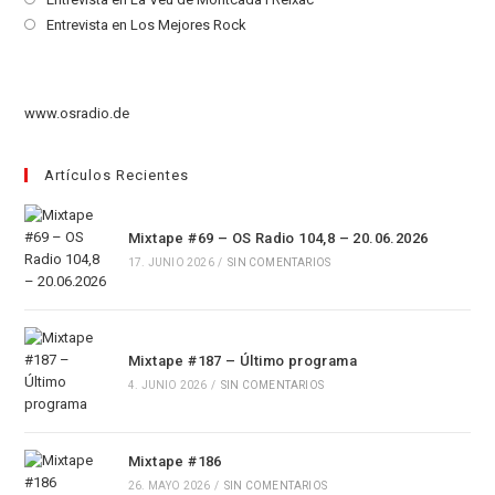
una
en
abre
Se
Entrevista en Los Mejores Rock
nueva
una
en
abre
pestaña
nueva
una
en
pestaña
nueva
una
www.osradio.de
pestaña
nueva
pestaña
Artículos Recientes
Mixtape #69 – OS Radio 104,8 – 20.06.2026
17. JUNIO 2026
/
SIN COMENTARIOS
Mixtape #187 – Último programa
4. JUNIO 2026
/
SIN COMENTARIOS
Mixtape #186
26. MAYO 2026
/
SIN COMENTARIOS