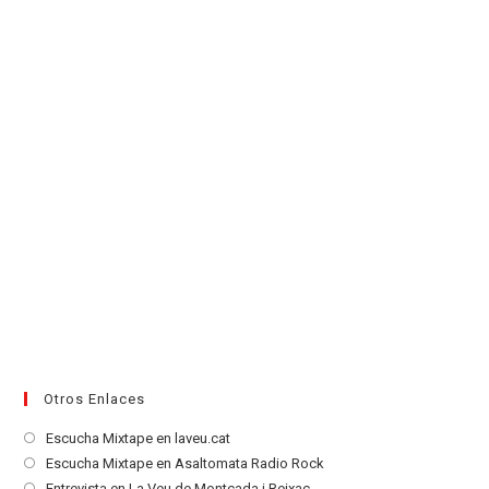
nueva
pestaña
Otros Enlaces
Se
Escucha Mixtape en laveu.cat
abre
Se
Escucha Mixtape en Asaltomata Radio Rock
en
abre
Se
Entrevista en La Veu de Montcada i Reixac