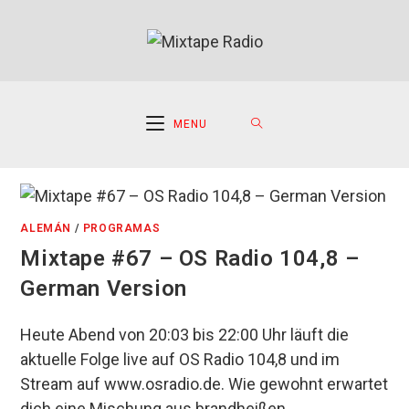
Ir
al
contenido
MENU
ALEMÁN
/
PROGRAMAS
Mixtape #67 – OS Radio 104,8 –
German Version
Heute Abend von 20:03 bis 22:00 Uhr läuft die
aktuelle Folge live auf OS Radio 104,8 und im
Stream auf www.osradio.de. Wie gewohnt erwartet
dich eine Mischung aus brandheißen