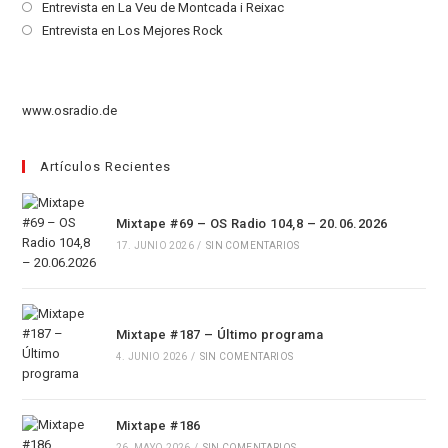
en
abre
Se
Entrevista en La Veu de Montcada i Reixac
una
en
abre
Se
Entrevista en Los Mejores Rock
nueva
una
en
abre
pestaña
nueva
una
en
pestaña
nueva
una
www.osradio.de
pestaña
nueva
pestaña
Artículos Recientes
Mixtape #69 – OS Radio 104,8 – 20.06.2026
17. JUNIO 2026
/
SIN COMENTARIOS
Mixtape #187 – Último programa
4. JUNIO 2026
/
SIN COMENTARIOS
Mixtape #186
26. MAYO 2026
/
SIN COMENTARIOS