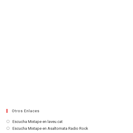
una
nueva
pestaña
Otros Enlaces
Se
Escucha Mixtape en laveu.cat
abre
Se
Escucha Mixtape en Asaltomata Radio Rock