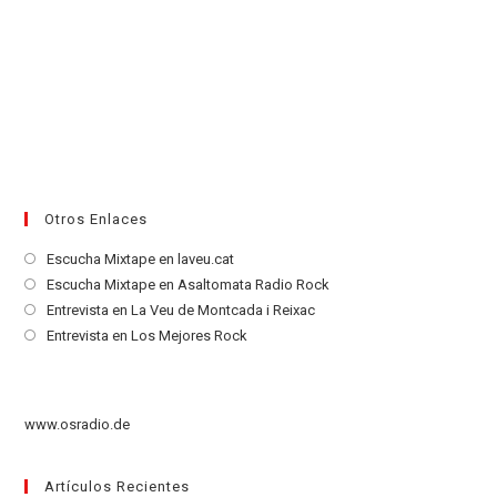
Otros Enlaces
Se
Escucha Mixtape en laveu.cat
abre
Se
Escucha Mixtape en Asaltomata Radio Rock
en
abre
Se
Entrevista en La Veu de Montcada i Reixac
una
en
abre
Se
Entrevista en Los Mejores Rock
nueva
una
en
abre
pestaña
nueva
una
en
pestaña
nueva
una
www.osradio.de
pestaña
nueva
pestaña
Artículos Recientes