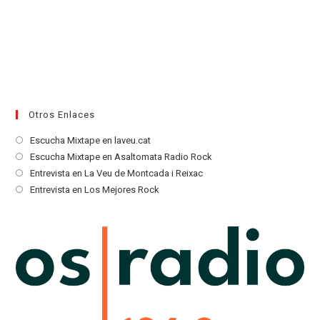
Otros Enlaces
Se
Escucha Mixtape en laveu.cat
abre
Se
Escucha Mixtape en Asaltomata Radio Rock
en
abre
Se
Entrevista en La Veu de Montcada i Reixac
una
en
abre
Se
Entrevista en Los Mejores Rock
nueva
una
en
abre
pestaña
nueva
una
en
pestaña
nueva
una
pestaña
nueva
pestaña