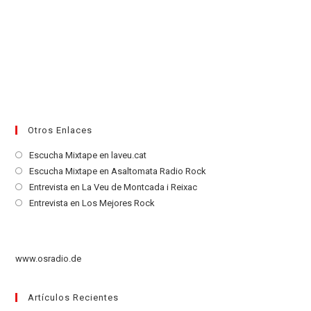
Otros Enlaces
Se
Escucha Mixtape en laveu.cat
abre
Se
Escucha Mixtape en Asaltomata Radio Rock
en
abre
Se
Entrevista en La Veu de Montcada i Reixac
una
en
abre
Se
Entrevista en Los Mejores Rock
nueva
una
en
abre
pestaña
nueva
una
en
pestaña
nueva
una
www.osradio.de
pestaña
nueva
pestaña
Artículos Recientes