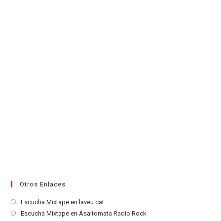
una
nueva
pestaña
Otros Enlaces
Se
Escucha Mixtape en laveu.cat
abre
Se
Escucha Mixtape en Asaltomata Radio Rock