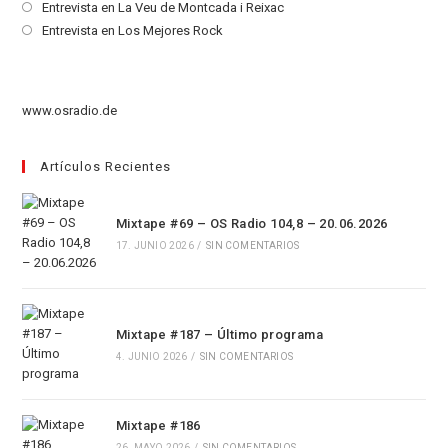
en
abre
Se
Entrevista en La Veu de Montcada i Reixac
una
en
abre
Se
Entrevista en Los Mejores Rock
nueva
una
en
abre
pestaña
nueva
una
en
pestaña
nueva
una
www.osradio.de
pestaña
nueva
pestaña
Artículos Recientes
Mixtape #69 – OS Radio 104,8 – 20.06.2026
17. JUNIO 2026
/
SIN COMENTARIOS
Mixtape #187 – Último programa
4. JUNIO 2026
/
SIN COMENTARIOS
Mixtape #186
26. MAYO 2026
/
SIN COMENTARIOS