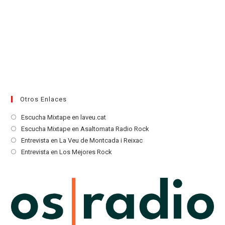
Otros Enlaces
Se
Escucha Mixtape en laveu.cat
abre
Se
Escucha Mixtape en Asaltomata Radio Rock
en
abre
Se
Entrevista en La Veu de Montcada i Reixac
una
en
abre
Se
Entrevista en Los Mejores Rock
nueva
una
en
abre
pestaña
nueva
una
en
pestaña
nueva
una
pestaña
nueva
pestaña