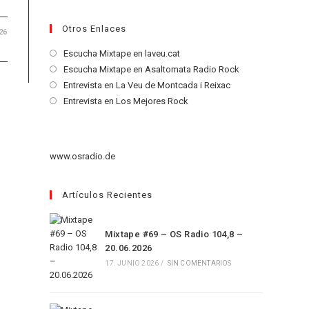
Otros Enlaces
26
Se
Escucha Mixtape en laveu.cat
abre
Se
Escucha Mixtape en Asaltomata Radio Rock
en
abre
Se
Entrevista en La Veu de Montcada i Reixac
una
en
abre
Se
Entrevista en Los Mejores Rock
nueva
una
en
abre
pestaña
nueva
una
en
pestaña
nueva
una
www.osradio.de
pestaña
nueva
pestaña
Artículos Recientes
Mixtape #69 – OS Radio 104,8 –
20.06.2026
17. JUNIO 2026
/
SIN COMENTARIOS