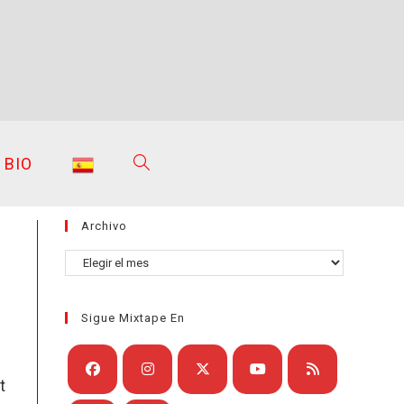
BIO
ALTERNAR
Archivo
BÚSQUEDA
Archivo
Sigue Mixtape En
DE
t
Se
Se
Se
Se
Se