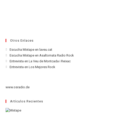
Otros Enlaces
Se
Escucha Mixtape en laveu.cat
abre
Se
Escucha Mixtape en Asaltomata Radio Rock
en
abre
Se
Entrevista en La Veu de Montcada i Reixac
una
en
abre
Se
Entrevista en Los Mejores Rock
nueva
una
en
abre
pestaña
nueva
una
en
pestaña
nueva
una
www.osradio.de
pestaña
nueva
pestaña
Artículos Recientes