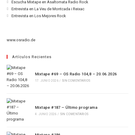
abre
Se
Escucha Mixtape en Asaltomata Radio Rock
en
abre
Se
Entrevista en La Veu de Montcada i Reixac
una
en
abre
Se
Entrevista en Los Mejores Rock
nueva
una
en
abre
pestaña
nueva
una
en
pestaña
nueva
una
www.osradio.de
pestaña
nueva
pestaña
Artículos Recientes
Mixtape #69 – OS Radio 104,8 – 20.06.2026
17. JUNIO 2026
/
SIN COMENTARIOS
Mixtape #187 – Último programa
4. JUNIO 2026
/
SIN COMENTARIOS
Mixtape #186