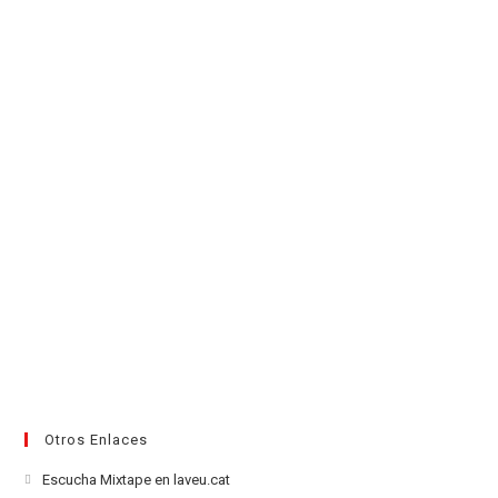
en
pestaña
pestaña
pestaña
pestaña
pestaña
pestaña
una
nueva
pestaña
Otros Enlaces
Se
Escucha Mixtape en laveu.cat