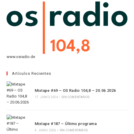
pestaña
nueva
una
pestaña
nueva
pestaña
www.osradio.de
Artículos Recientes
Mixtape #69 – OS Radio 104,8 – 20.06.2026
17. JUNIO 2026
/
SIN COMENTARIOS
Mixtape #187 – Último programa
4. JUNIO 2026
/
SIN COMENTARIOS