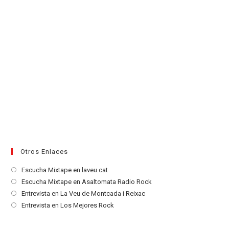
Otros Enlaces
Se
Escucha Mixtape en laveu.cat
abre
Se
Escucha Mixtape en Asaltomata Radio Rock
en
abre
Se
Entrevista en La Veu de Montcada i Reixac
una
en
abre
Se
Entrevista en Los Mejores Rock
nueva
una
en
abre
pestaña
nueva
una
en