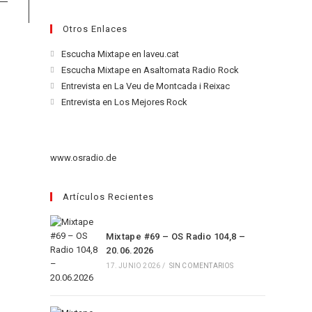
Otros Enlaces
Se
Escucha Mixtape en laveu.cat
abre
Se
Escucha Mixtape en Asaltomata Radio Rock
en
abre
Se
Entrevista en La Veu de Montcada i Reixac
una
en
abre
Se
Entrevista en Los Mejores Rock
nueva
una
en
abre
pestaña
nueva
una
en
pestaña
nueva
una
www.osradio.de
pestaña
nueva
pestaña
Artículos Recientes
Mixtape #69 – OS Radio 104,8 –
20.06.2026
17. JUNIO 2026
/
SIN COMENTARIOS