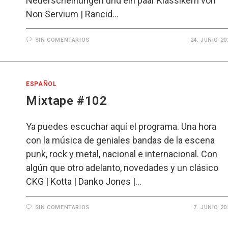
Neuerscheinungen und ein paar Klassikern von
Non Servium | Rancid…
SIN COMENTARIOS
24. JUNIO 20
ESPAÑOL
Mixtape #102
Ya puedes escuchar aquí el programa. Una hora
con la música de geniales bandas de la escena
punk, rock y metal, nacional e internacional. Con
algún que otro adelanto, novedades y un clásico
CKG | Kotta | Danko Jones |…
SIN COMENTARIOS
7. JUNIO 20