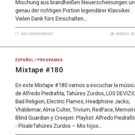
Mischung aus brandheißen Neuerscheinungen u
genau der richtigen Portion legendärer Klassiker.
Vielen Dank fürs Einschalten…
SIN COMENTARIOS
28. MARZO 20
ESPAÑOL
/
PROGRAMAS
Mixtape #180
En este Mixtape #180 vamos a escuchar la músic
de Alfredo Piedrafita, Tahúres Zurdos, LOS DEVIZIO
Bad Religion, Electric Flames, Headphone Jacks,
Vhäldemar, Alma Culter, Trivium, RedFace, Memoira
Blind Guardian y Creeper. Playlist: Alfredo Piedrafit
- PísaleTahúres Zurdos – Mis hijos…