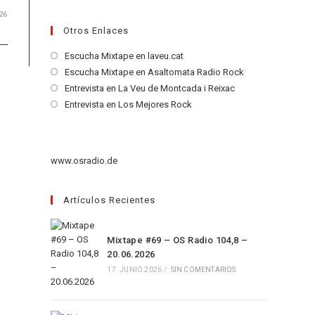
26
Otros Enlaces
Se
Escucha Mixtape en laveu.cat
abre
Se
Escucha Mixtape en Asaltomata Radio Rock
en
abre
Se
Entrevista en La Veu de Montcada i Reixac
una
en
abre
Se
Entrevista en Los Mejores Rock
nueva
una
en
abre
pestaña
nueva
una
en
pestaña
nueva
una
www.osradio.de
pestaña
nueva
pestaña
Artículos Recientes
Mixtape #69 – OS Radio 104,8 –
20.06.2026
17. JUNIO 2026
/
SIN COMENTARIOS