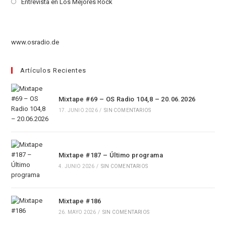
abre
Se
Entrevista en Los Mejores Rock
nueva
una
en
abre
pestaña
nueva
una
en
pestaña
nueva
una
www.osradio.de
pestaña
nueva
pestaña
Artículos Recientes
Mixtape #69 – OS Radio 104,8 – 20.06.2026
17. JUNIO 2026
/
SIN COMENTARIOS
Mixtape #187 – Último programa
4. JUNIO 2026
/
SIN COMENTARIOS
Mixtape #186
26. MAYO 2026
/
SIN COMENTARIOS