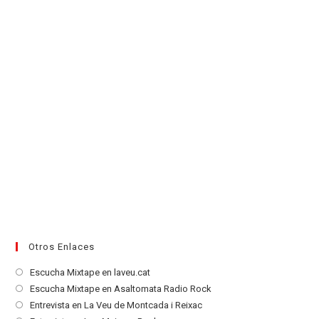
pestaña
Otros Enlaces
Se
Escucha Mixtape en laveu.cat
abre
Se
Escucha Mixtape en Asaltomata Radio Rock
en
abre
Se
Entrevista en La Veu de Montcada i Reixac
una
en