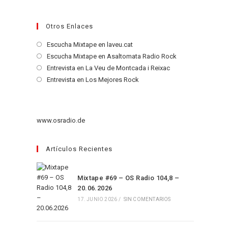
Otros Enlaces
Se
Escucha Mixtape en laveu.cat
abre
Se
Escucha Mixtape en Asaltomata Radio Rock
en
abre
Se
Entrevista en La Veu de Montcada i Reixac
una
en
abre
Se
Entrevista en Los Mejores Rock
nueva
una
en
abre
pestaña
nueva
una
en
pestaña
nueva
una
www.osradio.de
pestaña
nueva
pestaña
Artículos Recientes
Mixtape #69 – OS Radio 104,8 –
20.06.2026
17. JUNIO 2026
/
SIN COMENTARIOS