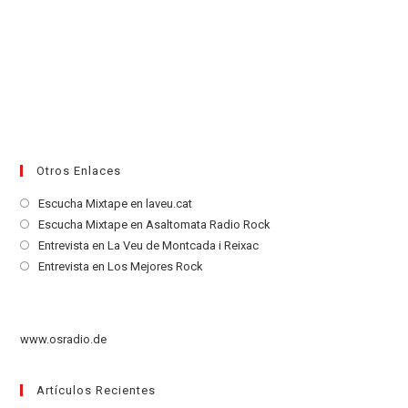
Otros Enlaces
Se
Escucha Mixtape en laveu.cat
abre
Se
Escucha Mixtape en Asaltomata Radio Rock
en
abre
Se
Entrevista en La Veu de Montcada i Reixac
una
en
abre
Se
Entrevista en Los Mejores Rock
nueva
una
en
abre
pestaña
nueva
una
en
pestaña
nueva
una
www.osradio.de
pestaña
nueva
pestaña
Artículos Recientes