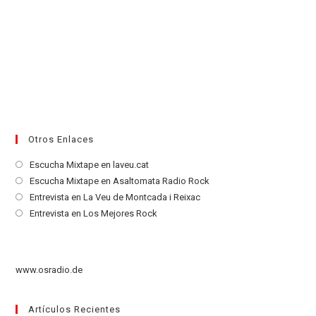
Otros Enlaces
Se
Escucha Mixtape en laveu.cat
abre
Se
Escucha Mixtape en Asaltomata Radio Rock
en
abre
Se
Entrevista en La Veu de Montcada i Reixac
una
en
abre
Se
Entrevista en Los Mejores Rock
nueva
una
en
abre
pestaña
nueva
una
en
pestaña
nueva
una
www.osradio.de
pestaña
nueva
pestaña
Artículos Recientes