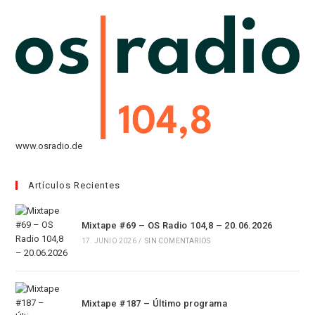
pestaña
nueva
una
en
pestaña
nueva
una
pestaña
nueva
pestaña
www.osradio.de
Artículos Recientes
Mixtape #69 – OS Radio 104,8 – 20.06.2026
17. JUNIO 2026
/
SIN COMENTARIOS
Mixtape #187 – Último programa