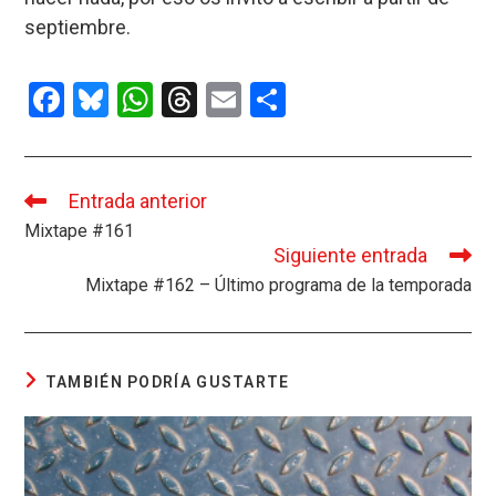
septiembre.
F
Bl
W
T
E
C
a
u
h
hr
m
o
ce
es
at
e
ail
m
b
ky
s
a
p
Entrada anterior
Leer
más
Mixtape #161
o
A
d
ar
artículos
Siguiente entrada
o
p
s
tir
Mixtape #162 – Último programa de la temporada
k
p
TAMBIÉN PODRÍA GUSTARTE