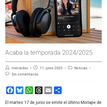
Acaba la temporada 2024/2025
Autor
Publicación
Categoría
mercedes
11. junio 2025
Noticias
de
de
de
Comentarios
Sin comentarios
la
la
la
de
entrada:
entrada:
entrada:
la
entrada:
F
Bl
W
T
E
C
a
u
h
hr
m
o
El martes 17 de junio se emite el último Mixtape de
ce
es
at
e
ail
m