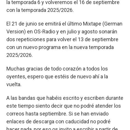
la temporada 6 y volveremos el 16 de septiembre
b
ky
s
a
p
con la temporada 2025/2026.
o
A
d
ar
El 21 de junio se emitirá el último Mixtape (German
o
p
s
tir
Version) en OS-Radio y en julio y agosto sonarán
k
p
dos repeticiones para volver el 13 de septiembre
con un nuevo programa en la nueva temporada
2025/2026.
Muchas gracias de todo corazón a todos los
oyentes, espero que estéis de nuevo ahí a la
vuelta.
A las bandas que habéis escrito y escriben durante
este tiempo siento decir que no podré atender los
correos hasta septiembre. Si se han enviado
enlaces de descarga con caducidad no podré
hacer nada, por eso os invito a escribir a partir de