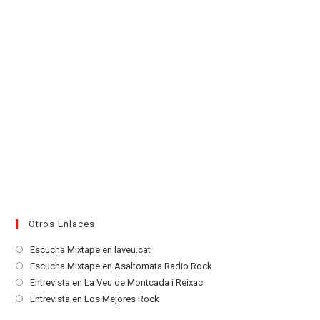
Otros Enlaces
Se
Escucha Mixtape en laveu.cat
abre
Se
Escucha Mixtape en Asaltomata Radio Rock
en
abre
Se
Entrevista en La Veu de Montcada i Reixac
una
en
abre
Se
Entrevista en Los Mejores Rock
nueva
una
en
abre