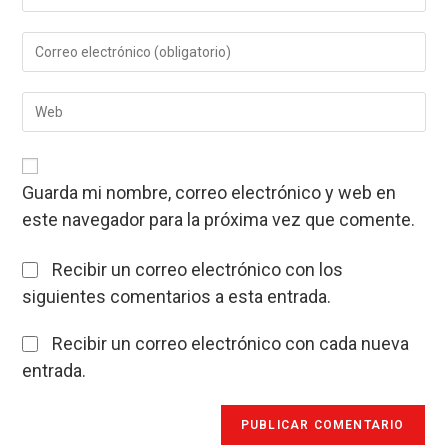
tu
nombre
Introduce
o
tu
nombre
dirección
de
Introduce
de
usuario
la
correo
para
URL
electrónico
comentar
de
para
tu
comentar
Guarda mi nombre, correo electrónico y web en
web
este navegador para la próxima vez que comente.
(opcional)
Recibir un correo electrónico con los
siguientes comentarios a esta entrada.
Recibir un correo electrónico con cada nueva
entrada.