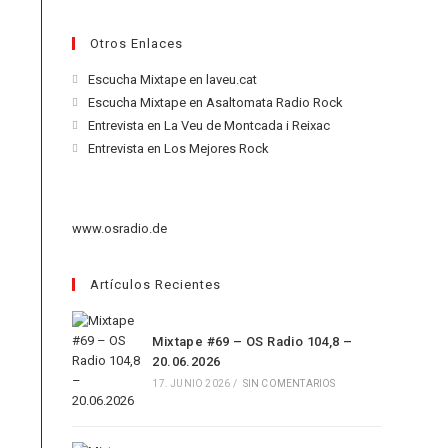
Otros Enlaces
Se
Escucha Mixtape en laveu.cat
abre
Se
Escucha Mixtape en Asaltomata Radio Rock
en
abre
Se
Entrevista en La Veu de Montcada i Reixac
una
en
abre
Se
Entrevista en Los Mejores Rock
nueva
una
en
abre
pestaña
nueva
una
en
pestaña
nueva
una
www.osradio.de
pestaña
nueva
pestaña
Artículos Recientes
Mixtape #69 – OS Radio 104,8 –
20.06.2026
17. JUNIO 2026
/
SIN COMENTARIOS