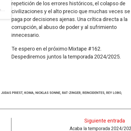
repetición de los errores históricos, el colapso de
Ein Beitrag geteilt von MIXTAPE Radio – Punk, Rock & Metal (@mixtape.programaderadio)
civilizaciones y el alto precio que muchas veces se
paga por decisiones ajenas. Una crítica directa a la
corrupción, al abuso de poder y al sufrimiento
innecesario.
Te espero en el próximo Mixtape #162.
Despediremos juntos la temporada 2024/2025.
,
JUDAS PRIEST
,
KOMA
,
NICKLAS SONNE
,
RAT-ZINGER
,
REINCIDENTES
,
REY LOBO
,
Siguiente entrada
Acaba la temporada 2024/20