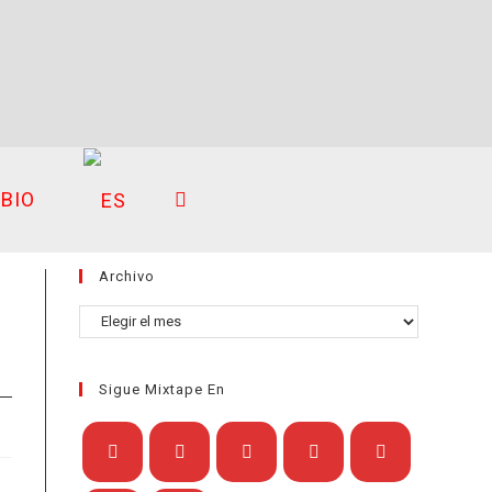
BIO
ALTERNAR
Archivo
BÚSQUEDA
Archivo
Sigue Mixtape En
DE
Se
Se
Se
Se
Se