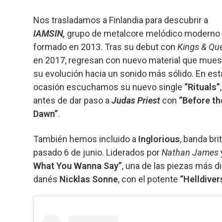
Nos trasladamos a Finlandia para descubrir a
IAMSIN,
grupo de metalcore melódico moderno
formado en 2013. Tras su debut con
Kings & Qu
en 2017, regresan con nuevo material que mues
su evolución hacia un sonido más sólido. En est
ocasión escuchamos su nuevo single
“Rituals”
,
antes de dar paso a
Judas Priest
con
“Before th
Dawn”
.
También hemos incluido a
Inglorious
, banda br
pasado 6 de junio. Liderados por
Nathan James
What You Wanna Say”
, una de las piezas más di
danés
Nicklas Sonne
, con el potente
“Helldive