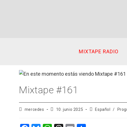
Ir
al
contenido
MIXTAPE RADIO
Mixtape #161
Autor
Publicación
Categoría
mercedes
10. junio 2025
Español
/
Prog
de
de
de
la
la
la
entrada:
entrada:
entrada: