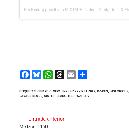
F
Bl
W
T
E
C
a
u
h
hr
m
o
ce
es
at
e
ail
m
ETIQUETAS
:
CIUDAD OLVIDO
,
ENKI
,
HAPPY KILLINGS
,
IAMSIN
,
INGLORIOUS
SAVAGE BLOOD
,
SISTER
,
SLAUGHTER
,
WARCRY
b
ky
s
a
p
o
A
d
ar
o
p
s
tir
Entrada anterior
Leer
más
Mixtape #160
artículos