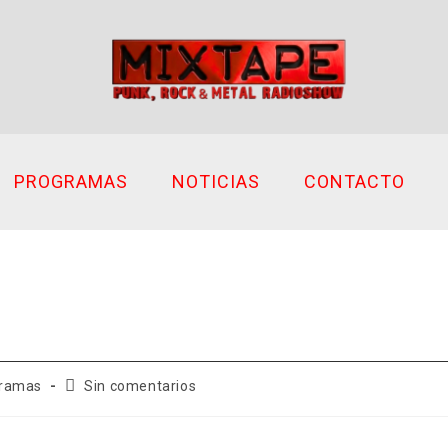
PROGRAMAS
NOTICIAS
CONTACTO
Comentarios
ramas
Sin comentarios
de
la
entrada: