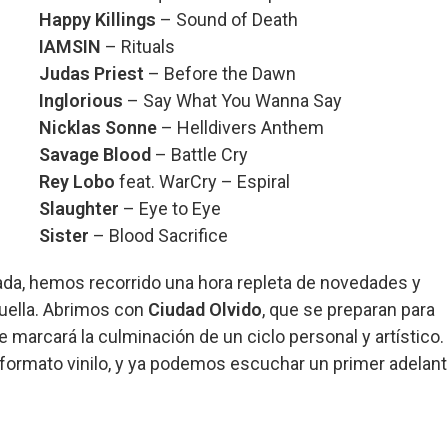
Happy Killings
– Sound of Death
IAMSIN
– Rituals
Judas Priest
– Before the Dawn
Inglorious
– Say What You Wanna Say
Nicklas Sonne
– Helldivers Anthem
Savage Blood
– Battle Cry
Rey Lobo
feat. WarCry – Espiral
Slaughter
– Eye to Eye
Sister
– Blood Sacrifice
da, hemos recorrido una hora repleta de novedades y
uella. Abrimos con
Ciudad Olvido
, que se preparan para
e marcará la culminación de un ciclo personal y artístico.
ormato vinilo, y ya podemos escuchar un primer adelan