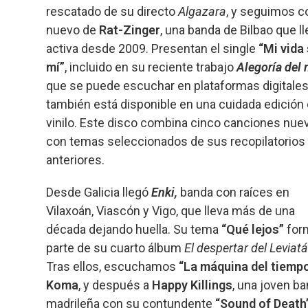
rescatado de su directo
Algazara
, y seguimos c
nuevo de
Rat-Zinger
, una banda de Bilbao que l
activa desde 2009. Presentan el single
“Mi vida 
mí”
, incluido en su reciente trabajo
Alegoría del 
que se puede escuchar en plataformas digitales
también está disponible en una cuidada edición
vinilo. Este disco combina cinco canciones nue
con temas seleccionados de sus recopilatorios
anteriores.
Desde Galicia llegó
Enki,
banda con raíces en
Vilaxoán, Viascón y Vigo, que lleva más de una
década dejando huella. Su tema
“Qué lejos”
for
parte de su cuarto álbum
El despertar del Leviat
Tras ellos, escuchamos
“La máquina del tiemp
Koma
, y después a
Happy Killings
, una joven b
madrileña con su contundente
“Sound of Death