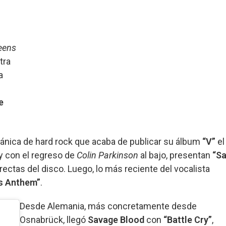
eens
tra
a
e
itánica de hard rock que acaba de publicar su álbum
“V”
el
y con el regreso de
Colin Parkinson
al bajo, presentan
“S
rectas del disco. Luego, lo más reciente del vocalista
rs Anthem”
.
Desde Alemania, más concretamente desde
Osnabrück, llegó
Savage Blood
con
“Battle Cry”
,