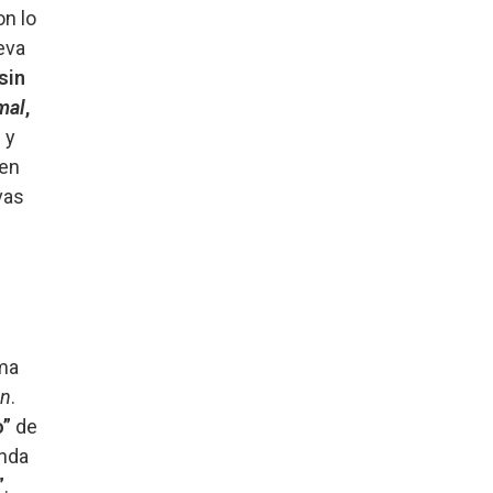
on lo
leva
sin
mal
,
 y
 en
vas
ma
án
.
o”
de
anda
”
.