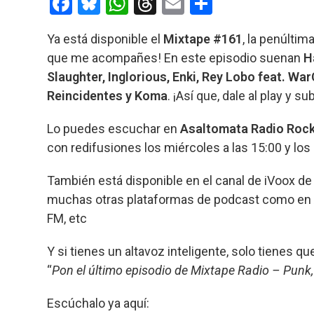
F
Bl
W
T
E
C
a
u
h
hr
m
o
Ya está disponible el
Mixtape #161
, la penúlti
ce
es
at
e
ail
m
que me acompañes! En este episodio suenan
H
b
ky
s
a
p
Slaughter, Inglorious, Enki, Rey Lobo feat. Wa
o
A
d
ar
Reincidentes y Koma
. ¡Así que, dale al play y s
o
p
s
tir
Lo puedes escuchar en
Asaltomata Radio Roc
k
p
con redifusiones los miércoles a las 15:00 y los
También está disponible en el canal de iVoox de 
muchas otras plataformas de podcast como en 
FM, etc
Y si tienes un altavoz inteligente, solo tienes que
“
Pon el último episodio de Mixtape Radio – Punk
Escúchalo ya aquí: