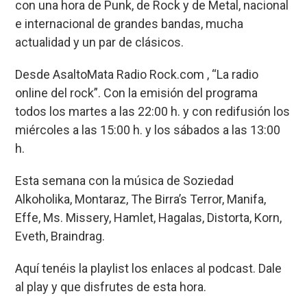
con una hora de Punk, de Rock y de Metal, nacional
b
ky
s
a
p
e internacional de grandes bandas, mucha
o
A
d
ar
actualidad y un par de clásicos.
o
p
s
tir
Desde AsaltoMata Radio Rock.com , “La radio
k
p
online del rock”. Con la emisión del programa
todos los martes a las 22:00 h. y con redifusión los
miércoles a las 15:00 h. y los sábados a las 13:00
h.
Esta semana con la música de Soziedad
Alkoholika, Montaraz, The Birra’s Terror, Manifa,
Effe, Ms. Missery, Hamlet, Hagalas, Distorta, Korn,
Eveth, Braindrag.
Aquí tenéis la playlist los enlaces al podcast. Dale
al play y que disfrutes de esta hora.