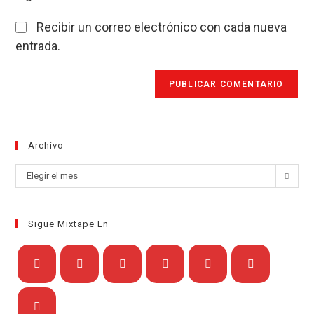
Recibir un correo electrónico con cada nueva
entrada.
Archivo
Archivo
Elegir el mes
Sigue Mixtape En
Se
Se
Se
Se
Se
Se
abre
abre
abre
abre
abre
abre