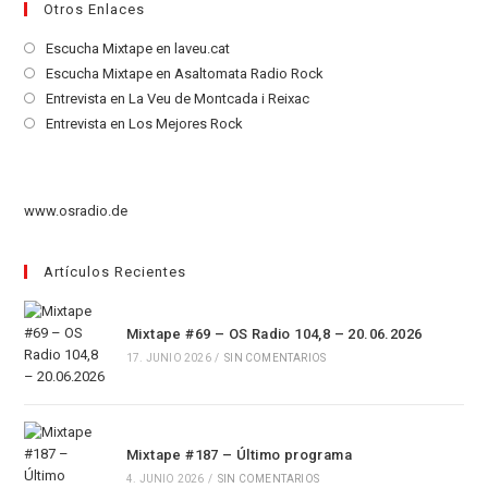
Otros Enlaces
Se
Escucha Mixtape en laveu.cat
abre
Se
Escucha Mixtape en Asaltomata Radio Rock
en
abre
Se
Entrevista en La Veu de Montcada i Reixac
una
en
abre
Se
Entrevista en Los Mejores Rock
nueva
una
en
abre
pestaña
nueva
una
en
pestaña
nueva
una
www.osradio.de
pestaña
nueva
pestaña
Artículos Recientes
Mixtape #69 – OS Radio 104,8 – 20.06.2026
17. JUNIO 2026
/
SIN COMENTARIOS
Mixtape #187 – Último programa
4. JUNIO 2026
/
SIN COMENTARIOS