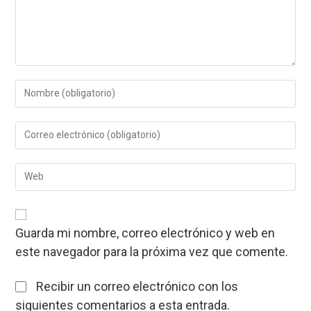
Introduce
tu
nombre
Introduce
o
tu
nombre
dirección
de
Introduce
de
usuario
la
correo
para
URL
electrónico
comentar
de
para
tu
comentar
Guarda mi nombre, correo electrónico y web en
web
este navegador para la próxima vez que comente.
(opcional)
Recibir un correo electrónico con los
siguientes comentarios a esta entrada.