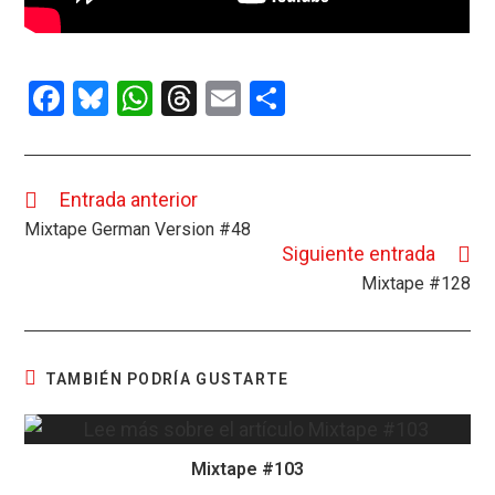
F
Bl
W
T
E
C
a
u
h
hr
m
o
ce
es
at
e
ail
m
b
ky
s
a
p
Entrada anterior
Leer
más
Mixtape German Version #48
o
A
d
ar
artículos
Siguiente entrada
o
p
s
tir
Mixtape #128
k
p
TAMBIÉN PODRÍA GUSTARTE
Mixtape #103