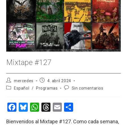
Mixtape #127
Autor
Publicación
mercedes
4. abril 2024
de
de
Categoría
Comentarios
Español
/
Programas
Sin comentarios
la
la
de
de
entrada:
entrada:
la
la
entrada:
entrada:
F
Bl
W
T
E
C
a
u
h
hr
m
o
Bienvenidos al Mixtape #127. Como cada semana,
ce
es
at
e
ail
m