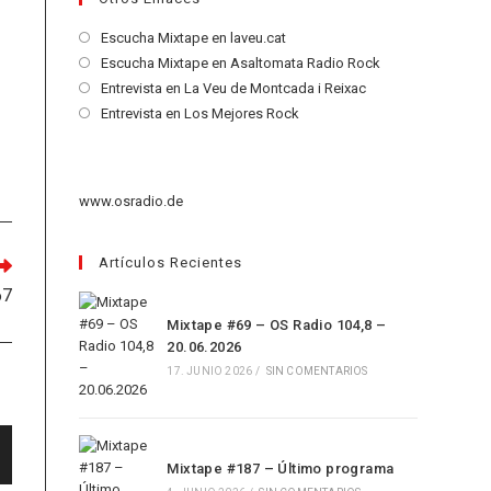
Se
Escucha Mixtape en laveu.cat
abre
Se
Escucha Mixtape en Asaltomata Radio Rock
en
abre
Se
Entrevista en La Veu de Montcada i Reixac
una
en
abre
Se
Entrevista en Los Mejores Rock
nueva
una
en
abre
pestaña
nueva
una
en
pestaña
nueva
una
www.osradio.de
pestaña
nueva
pestaña
Artículos Recientes
67
Mixtape #69 – OS Radio 104,8 –
20.06.2026
17. JUNIO 2026
/
SIN COMENTARIOS
Mixtape #187 – Último programa