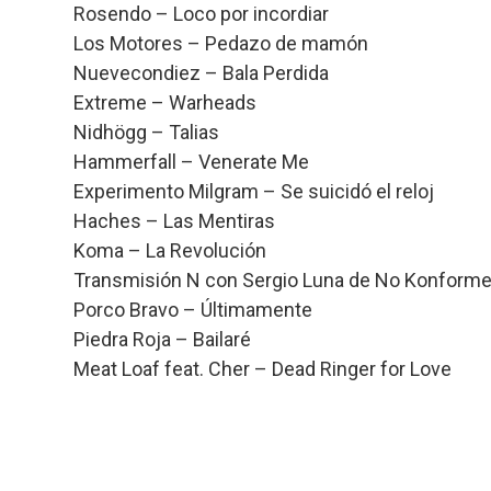
Rosendo – Loco por incordiar
ce
es
at
e
ail
m
Los Motores – Pedazo de mamón
b
ky
s
a
p
Nuevecondiez – Bala Perdida
o
A
d
ar
Extreme – Warheads
o
p
s
tir
Nidhögg – Talias
k
p
Hammerfall – Venerate Me
Experimento Milgram – Se suicidó el reloj
Haches – Las Mentiras
Koma – La Revolución
Transmisión N con Sergio Luna de No Konform
Porco Bravo – Últimamente
Piedra Roja – Bailaré
Meat Loaf feat. Cher – Dead Ringer for Love