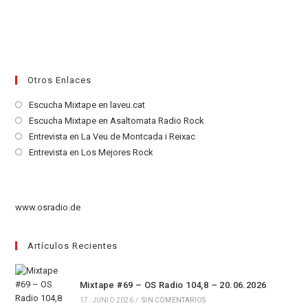
Otros Enlaces
Se
Escucha Mixtape en laveu.cat
abre
Se
Escucha Mixtape en Asaltomata Radio Rock
en
abre
Se
Entrevista en La Veu de Montcada i Reixac
una
en
abre
Se
Entrevista en Los Mejores Rock
nueva
una
en
abre
pestaña
nueva
una
en
pestaña
nueva
una
www.osradio.de
pestaña
nueva
pestaña
Artículos Recientes
Mixtape #69 – OS Radio 104,8 – 20.06.2026
17. JUNIO 2026
/
SIN COMENTARIOS