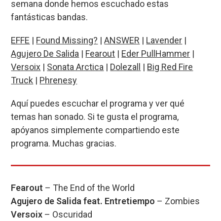
semana donde hemos escuchado estas
b
ky
s
a
p
fantásticas bandas.
o
A
d
ar
EFFE
o
|
Found Missing?
p
s
|
ANSWER
tir
|
Lavender
|
Agujero De Salida
|
Fearout
|
Eder PullHammer
|
k
p
Versoix
|
Sonata Arctica
|
Dolezall
|
Big Red Fire
Truck
|
Phrenesy
Aquí puedes escuchar el programa y ver qué
temas han sonado. Si te gusta el programa,
apóyanos simplemente compartiendo este
programa. Muchas gracias.
Fearout
– The End of the World
Agujero de Salida feat. Entretiempo
– Zombies
Versoix
– Oscuridad