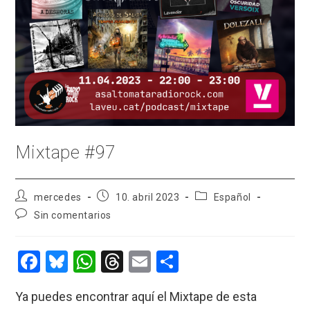
Mixtape #97
Autor
Publicación
Categoría
mercedes
10. abril 2023
Español
de
de
de
Comentarios
Sin comentarios
la
la
la
de
entrada:
entrada:
entrada:
la
entrada:
F
Bl
W
T
E
C
a
u
h
hr
m
o
Ya puedes encontrar aquí el Mixtape de esta
ce
es
at
e
ail
m