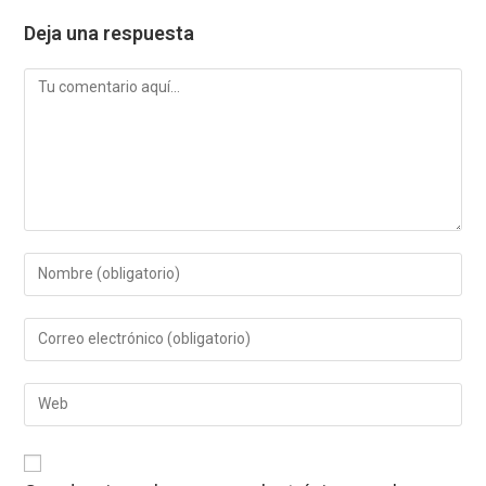
Deja una respuesta
Comentario
Introduce
tu
nombre
Introduce
o
tu
nombre
dirección
de
Introduce
de
usuario
la
correo
para
URL
electrónico
comentar
de
para
tu