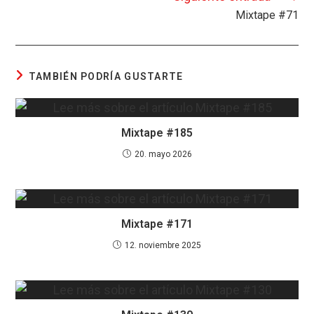
o
p
s
tir
Mixtape #71
k
p
TAMBIÉN PODRÍA GUSTARTE
Mixtape #185
20. mayo 2026
Mixtape #171
12. noviembre 2025