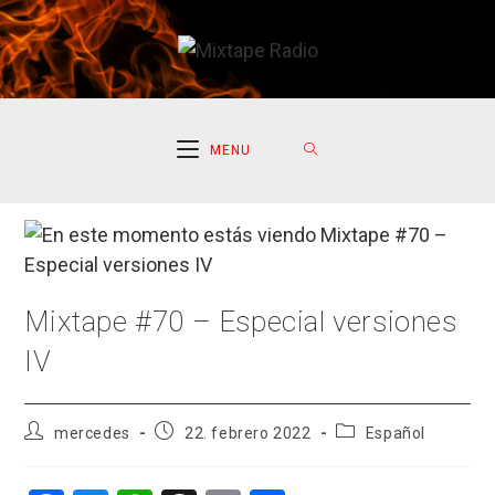
Ir
al
contenido
MENU
Mixtape #70 – Especial versiones
IV
Autor
Publicación
Categoría
mercedes
22. febrero 2022
Español
de
de
de
la
la
la
entrada:
entrada:
entrada: