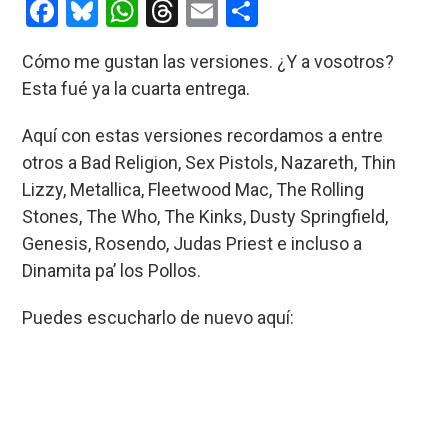
F
Bl
W
T
E
C
a
u
h
hr
m
o
Cómo me gustan las versiones. ¿Y a vosotros?
ce
es
at
e
ail
m
Esta fué ya la cuarta entrega.
b
ky
s
a
p
o
A
d
ar
Aquí con estas versiones recordamos a entre
otros a Bad Religion, Sex Pistols, Nazareth, Thin
o
p
s
tir
Lizzy, Metallica, Fleetwood Mac, The Rolling
k
p
Stones, The Who, The Kinks, Dusty Springfield,
Genesis, Rosendo, Judas Priest e incluso a
Dinamita pa’ los Pollos.
Puedes escucharlo de nuevo aquí: