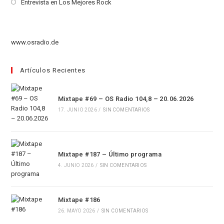
abre
Se
Entrevista en Los Mejores Rock
nueva
una
en
abre
pestaña
nueva
una
en
pestaña
nueva
una
www.osradio.de
pestaña
nueva
pestaña
Artículos Recientes
Mixtape #69 – OS Radio 104,8 – 20.06.2026
17. JUNIO 2026
/
SIN COMENTARIOS
Mixtape #187 – Último programa
4. JUNIO 2026
/
SIN COMENTARIOS
Mixtape #186
26. MAYO 2026
/
SIN COMENTARIOS