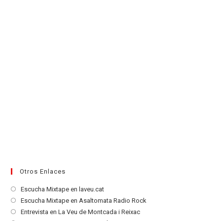
nueva
pestaña
Otros Enlaces
Se
Escucha Mixtape en laveu.cat
abre
Se
Escucha Mixtape en Asaltomata Radio Rock
en
abre
Se
Entrevista en La Veu de Montcada i Reixac
una
en