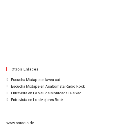
Otros Enlaces
Se
Escucha Mixtape en laveu.cat
abre
Se
Escucha Mixtape en Asaltomata Radio Rock
en
abre
Se
Entrevista en La Veu de Montcada i Reixac
una
en
abre
Se
Entrevista en Los Mejores Rock
nueva
una
en
abre
pestaña
nueva
una
en
pestaña
nueva
una
www.osradio.de
pestaña
nueva
pestaña