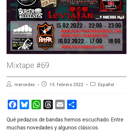
Mixtape #69
Autor
Publicación
Categoría
mercedes
15. febrero 2022
Español
de
de
de
la
la
la
entrada:
entrada:
entrada:
F
Bl
W
T
E
C
a
u
h
hr
m
o
Qué pedazos de bandas hemos escuchado. Entre
ce
es
at
e
ail
m
muchas novedades y algunos clásicos.
b
ky
s
a
p