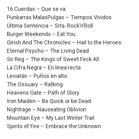
o
A
d
ar
16 Cuerdas – Que se va
Punkarras MalasPulgas – Tiempos Vividos
o
p
s
tir
Última Sentencia – Srta. Rock’n’Roll
k
p
Burger Weekends – Eat You
Girish And The Chronicles – Hail to the Heroes
Eternal Psycho – The Living Dead
Sir Reg – The Kings of Sweet Feck All
La Cifra Negra – En linea recta
Leviatán – Puños en alto
The Ossuary – Ratking
Heavens Gate – Path of Glory
Iron Maiden – Be Quick or be Dead
Nightrage – Nauseating Oblivion
Mountain Eye – My Last Winter Trail
Spirits of Fire – Embrace the Unknown