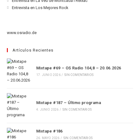
Se
Entrevista en La Veu de Montcada i Reixac
una
en
abre
Se
Entrevista en Los Mejores Rock
nueva
una
en
abre
pestaña
nueva
una
en
pestaña
nueva
una
www.osradio.de
pestaña
nueva
pestaña
Artículos Recientes
Mixtape #69 – OS Radio 104,8 – 20.06.2026
17. JUNIO 2026
/
SIN COMENTARIOS
Mixtape #187 – Último programa
4. JUNIO 2026
/
SIN COMENTARIOS
Mixtape #186
26. MAYO 2026
/
SIN COMENTARIOS