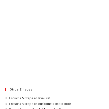
nueva
pestaña
Otros Enlaces
Se
Escucha Mixtape en laveu.cat
abre
Se
Escucha Mixtape en Asaltomata Radio Rock
en
abre