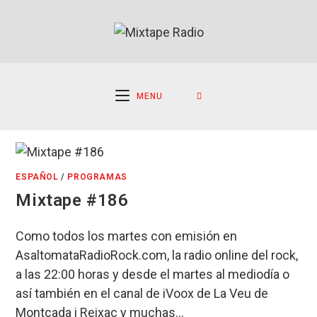
Ir
al
contenido
MENU
ESPAÑOL
/
PROGRAMAS
Mixtape #186
Como todos los martes con emisión en
AsaltomataRadioRock.com, la radio online del rock,
a las 22:00 horas y desde el martes al mediodía o
así también en el canal de iVoox de La Veu de
Montcada i Reixac y muchas…