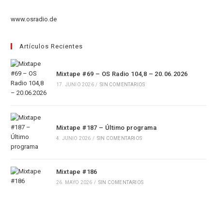
en
pestaña
nueva
una
www.osradio.de
pestaña
nueva
pestaña
Artículos Recientes
Mixtape #69 – OS Radio 104,8 – 20.06.2026
17. JUNIO 2026
/
SIN COMENTARIOS
Mixtape #187 – Último programa
4. JUNIO 2026
/
SIN COMENTARIOS
Mixtape #186
26. MAYO 2026
/
SIN COMENTARIOS