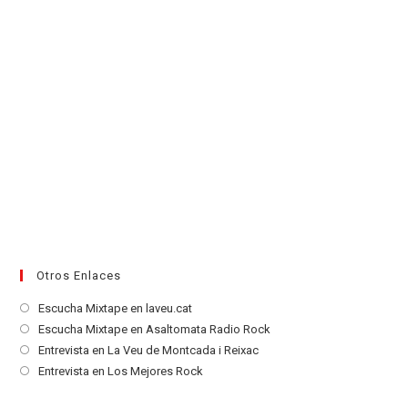
Otros Enlaces
Se
Escucha Mixtape en laveu.cat
abre
Se
Escucha Mixtape en Asaltomata Radio Rock
en
abre
Se
Entrevista en La Veu de Montcada i Reixac
una
en
abre
Se
Entrevista en Los Mejores Rock
nueva
una
en
abre
pestaña
nueva
una