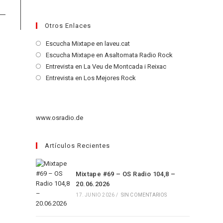
Otros Enlaces
Se
Escucha Mixtape en laveu.cat
abre
Se
Escucha Mixtape en Asaltomata Radio Rock
en
abre
Se
Entrevista en La Veu de Montcada i Reixac
una
en
abre
Se
Entrevista en Los Mejores Rock
nueva
una
en
abre
pestaña
nueva
una
en
pestaña
nueva
una
www.osradio.de
pestaña
nueva
pestaña
Artículos Recientes
Mixtape #69 – OS Radio 104,8 –
20.06.2026
17. JUNIO 2026
/
SIN COMENTARIOS