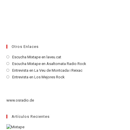
Otros Enlaces
Se
Escucha Mixtape en laveu.cat
abre
Se
Escucha Mixtape en Asaltomata Radio Rock
en
abre
Se
Entrevista en La Veu de Montcada i Reixac
una
en
abre
Se
Entrevista en Los Mejores Rock
nueva
una
en
abre
pestaña
nueva
una
en
pestaña
nueva
una
www.osradio.de
pestaña
nueva
pestaña
Artículos Recientes