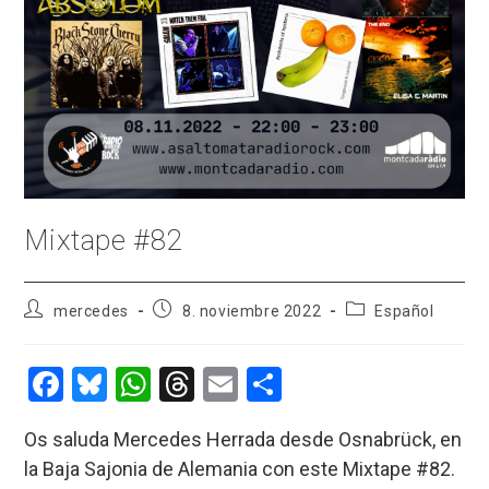
Mixtape #82
Autor
Publicación
Categoría
mercedes
8. noviembre 2022
Español
de
de
de
la
la
la
entrada:
entrada:
entrada:
F
Bl
W
T
E
C
a
u
h
hr
m
o
Os saluda Mercedes Herrada desde Osnabrück, en
ce
es
at
e
ail
m
la Baja Sajonia de Alemania con este Mixtape #82.
b
ky
s
a
p