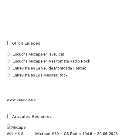
Otros Enlaces
Se
Escucha Mixtape en laveu.cat
abre
Se
Escucha Mixtape en Asaltomata Radio Rock
en
abre
Se
Entrevista en La Veu de Montcada i Reixac
una
en
abre
Se
Entrevista en Los Mejores Rock
nueva
una
en
abre
pestaña
nueva
una
en
pestaña
nueva
una
www.osradio.de
pestaña
nueva
pestaña
Artículos Recientes
Mixtape #69 – OS Radio 104,8 – 20.06.2026