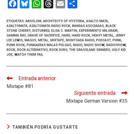
F
Bl
W
T
E
C
a
u
h
hr
m
o
ce
es
at
e
ail
m
ETIQUETAS
:
ABSOLOM
,
ARCHITECTS OF HYSTERIA
,
ASALTO MATA
,
ASALTOMATA
,
ASALTOMATA RADIO ROCK
,
BANDAS ASOCIADAS
,
BLACK
b
ky
s
a
p
STONE CHERRY
,
DISTURBED
,
ELISA C. MARTIN
,
EXPERIMENTO MILGRAM
,
GAMMA RAY
,
GRAVE OF SACRIFICE
,
HARD
,
HARD ROCK
,
HEAVY METAL
,
JERRY
o
A
d
ar
LEE LEWIS
,
MAGUS
,
METAL
,
MIXTAPE
,
MONTCADA RADIO
,
PODCAST
,
PUNK
,
PUNK ROCK
,
PUNKARRAS MALAS PULGAS
,
RADIO
,
RADIO SHOW
,
RADIOSHOW
,
o
p
s
tir
ROCK
,
ROCK ALTERNATIVO
,
ROCK DURO
,
THE GRASSLAND SINNERS
,
UGLY KID
JOE
,
WATCH THEM FAIL
k
p
Entrada anterior
Leer
más
Mixtape #81
artículos
Siguiente entrada
Mixtape German Version #35
TAMBIÉN PODRÍA GUSTARTE