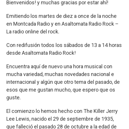
Bienvenidos! y muchas gracias por estar ahí!
o
A
d
ar
Emitiendo los martes de diez a once de la noche
o
p
s
tir
en Montcada Radio y en Asaltomata Radio Rock –
k
p
La radio online del rock.
Con redifusión todos los sábados de 13 a 14 horas
desde Asaltomata Radio Rock!
Encuentra aquí de nuevo una hora musical con
mucha variedad, muchas novedades nacional e
internacional y algún que otro tema del pasado, de
esos que me gustan mucho, que espero que os
guste.
El comienzo lo hemos hecho con The Killer Jerry
Lee Lewis, nacido el 29 de septiembre de 1935,
que falleció el pasado 28 de octubre a la edad de