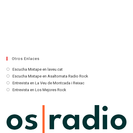
Otros Enlaces
Se
Escucha Mixtape en laveu.cat
abre
Se
Escucha Mixtape en Asaltomata Radio Rock
en
abre
Se
Entrevista en La Veu de Montcada i Reixac
una
en
abre
Se
Entrevista en Los Mejores Rock
nueva
una
en
abre
pestaña
nueva
una
en
pestaña
nueva
una
pestaña
nueva
pestaña