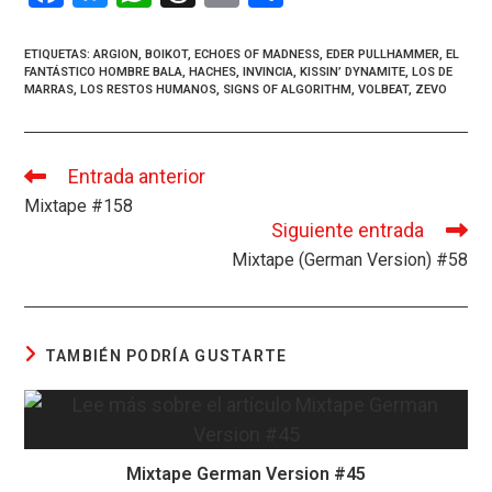
a
u
h
hr
m
o
ce
es
at
e
ail
m
ETIQUETAS
:
ARGION
,
BOIKOT
,
ECHOES OF MADNESS
,
EDER PULLHAMMER
,
EL
FANTÁSTICO HOMBRE BALA
,
HACHES
,
INVINCIA
,
KISSIN’ DYNAMITE
,
LOS DE
b
ky
s
a
p
MARRAS
,
LOS RESTOS HUMANOS
,
SIGNS OF ALGORITHM
,
VOLBEAT
,
ZEVO
o
A
d
ar
o
p
s
tir
Entrada anterior
Leer
k
p
más
Mixtape #158
artículos
Siguiente entrada
Mixtape (German Version) #58
TAMBIÉN PODRÍA GUSTARTE
Mixtape German Version #45