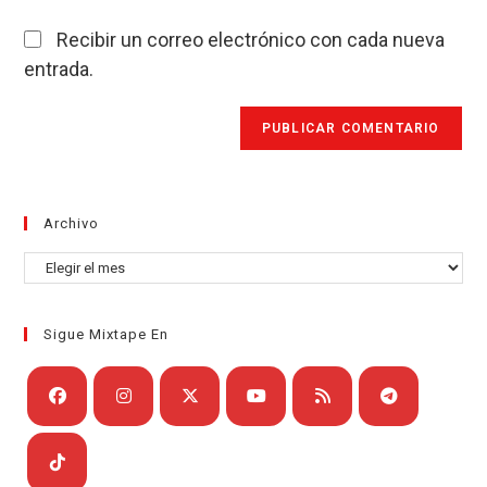
Recibir un correo electrónico con cada nueva
entrada.
Archivo
Archivo
Sigue Mixtape En
Se
Se
Se
Se
Se
Se
abre
abre
abre
abre
abre
abre
en
en
en
en
en
en