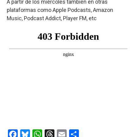
A partir de los miércoles también en otras
plataformas como Apple Podcasts, Amazon
Music, Podcast Addict, Player FM, etc
F
Bl
W
T
E
C