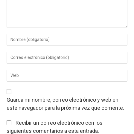
Introduce
tu
nombre
Introduce
o
tu
nombre
dirección
de
Introduce
de
usuario
la
correo
para
URL
electrónico
comentar
de
para
tu
comentar
Guarda mi nombre, correo electrónico y web en
web
este navegador para la próxima vez que comente.
(opcional)
Recibir un correo electrónico con los
siguientes comentarios a esta entrada.