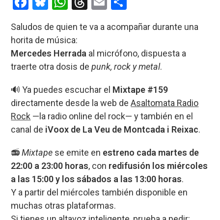
F
Bl
W
T
E
C
a
u
h
hr
m
o
Saludos de quien te va a acompañar durante una
ce
es
at
e
ail
m
horita de música:
b
ky
s
a
p
Mercedes Herrada
al micrófono, dispuesta a
o
A
d
ar
traerte otra dosis de
punk, rock y metal
.
o
p
s
tir
🔊 Ya puedes escuchar el
Mixtape #159
k
p
directamente desde la web de
Asaltomata Radio
Rock
—la radio online del rock— y también en el
canal de
iVoox de La Veu de Montcada i Reixac
.
📻
Mixtape
se emite en
estreno cada martes de
22:00 a 23:00 horas
, con
redifusión los miércoles
a las 15:00 y los sábados a las 13:00 horas
.
Y a partir del miércoles también disponible en
muchas otras plataformas.
Si tienes un altavoz inteligente, prueba a pedir: