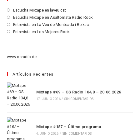
Se
Escucha Mixtape en laveu.cat
abre
Se
Escucha Mixtape en Asaltomata Radio Rock
en
abre
Se
Entrevista en La Veu de Montcada i Reixac
una
en
abre
Se
Entrevista en Los Mejores Rock
nueva
una
en
abre
pestaña
nueva
una
en
pestaña
nueva
una
www.osradio.de
pestaña
nueva
pestaña
Artículos Recientes
Mixtape #69 – OS Radio 104,8 – 20.06.2026
17. JUNIO 2026
/
SIN COMENTARIOS
Mixtape #187 – Último programa
4. JUNIO 2026
/
SIN COMENTARIOS