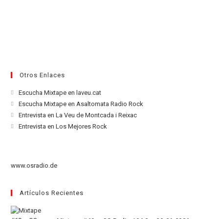
Otros Enlaces
Se
Escucha Mixtape en laveu.cat
abre
Se
Escucha Mixtape en Asaltomata Radio Rock
en
abre
Se
Entrevista en La Veu de Montcada i Reixac
una
en
abre
Se
Entrevista en Los Mejores Rock
nueva
una
en
abre
pestaña
nueva
una
en
pestaña
nueva
una
www.osradio.de
pestaña
nueva
pestaña
Artículos Recientes