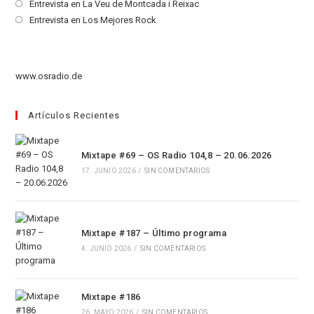
en
abre
Se
Entrevista en La Veu de Montcada i Reixac
una
en
abre
Se
Entrevista en Los Mejores Rock
nueva
una
en
abre
pestaña
nueva
una
en
pestaña
nueva
una
www.osradio.de
pestaña
nueva
pestaña
Artículos Recientes
Mixtape #69 – OS Radio 104,8 – 20.06.2026
17. JUNIO 2026
/
SIN COMENTARIOS
Mixtape #187 – Último programa
4. JUNIO 2026
/
SIN COMENTARIOS
Mixtape #186
26. MAYO 2026
/
SIN COMENTARIOS