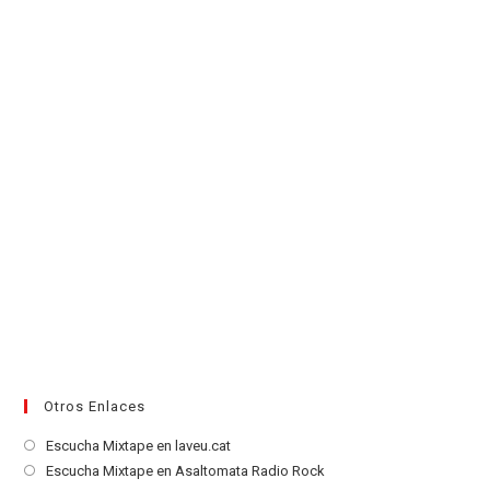
una
nueva
pestaña
Otros Enlaces
Se
Escucha Mixtape en laveu.cat
abre
Se
Escucha Mixtape en Asaltomata Radio Rock