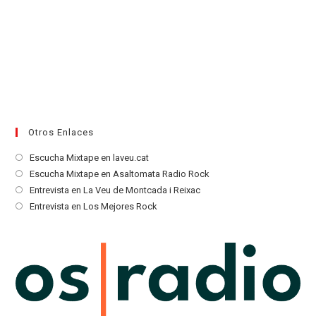
Otros Enlaces
Se
Escucha Mixtape en laveu.cat
abre
Se
Escucha Mixtape en Asaltomata Radio Rock
en
abre
Se
Entrevista en La Veu de Montcada i Reixac
una
en
abre
Se
Entrevista en Los Mejores Rock
nueva
una
en
abre
pestaña
nueva
una
en
pestaña
nueva
una
pestaña
nueva
pestaña