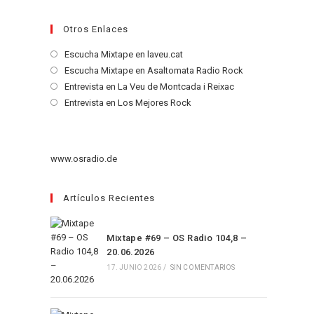
Otros Enlaces
Se
Escucha Mixtape en laveu.cat
abre
Se
Escucha Mixtape en Asaltomata Radio Rock
en
abre
Se
Entrevista en La Veu de Montcada i Reixac
una
en
abre
Se
Entrevista en Los Mejores Rock
nueva
una
en
abre
pestaña
nueva
una
en
pestaña
nueva
una
www.osradio.de
pestaña
nueva
pestaña
Artículos Recientes
Mixtape #69 – OS Radio 104,8 –
20.06.2026
17. JUNIO 2026
/
SIN COMENTARIOS