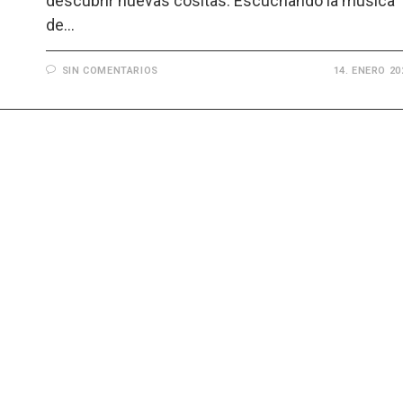
descubrir nuevas cositas. Escuchando la música
de…
SIN COMENTARIOS
14. ENERO 20