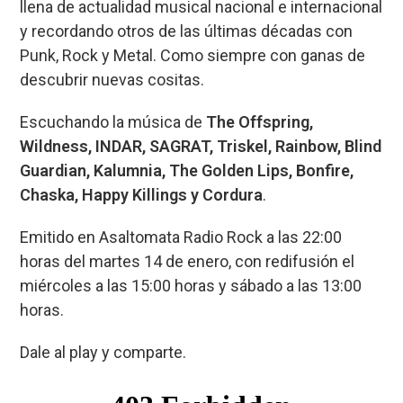
llena de actualidad musical nacional e internacional
b
ky
s
a
p
y recordando otros de las últimas décadas con
o
A
d
ar
Punk, Rock y Metal. Como siempre con ganas de
o
p
s
tir
descubrir nuevas cositas.
k
p
Escuchando la música de
The Offspring,
Wildness, INDAR, SAGRAT, Triskel, Rainbow, Blind
Guardian, Kalumnia, The Golden Lips, Bonfire,
Chaska, Happy Killings y Cordura
.
Emitido en Asaltomata Radio Rock a las 22:00
horas del martes 14 de enero, con redifusión el
miércoles a las 15:00 horas y sábado a las 13:00
horas.
Dale al play y comparte.