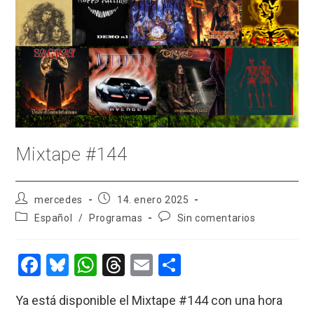
Mixtape #144
Autor
Publicación
mercedes
14. enero 2025
de
de
Categoría
Comentarios
Español
/
Programas
Sin comentarios
la
la
de
de
entrada:
entrada:
la
la
entrada:
entrada:
F
Bl
W
T
E
C
a
u
h
hr
m
o
Ya está disponible el Mixtape #144 con una hora
ce
es
at
e
ail
m