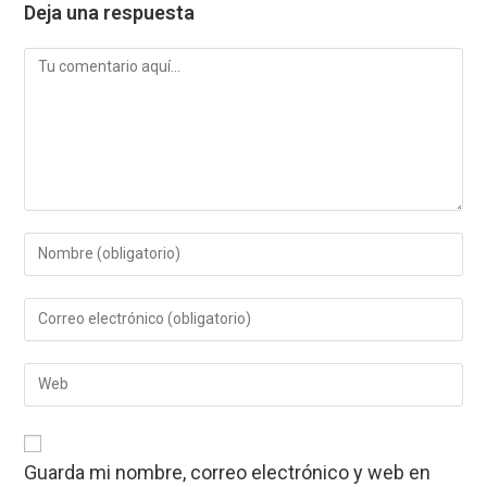
Deja una respuesta
Comentario
Introduce
tu
nombre
Introduce
o
tu
nombre
dirección
de
Introduce
de
usuario
la
correo
para
URL
electrónico
comentar
de
para
tu
comentar
Guarda mi nombre, correo electrónico y web en
web