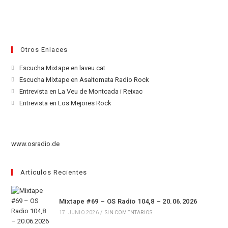
Otros Enlaces
Se
Escucha Mixtape en laveu.cat
abre
Se
Escucha Mixtape en Asaltomata Radio Rock
en
abre
Se
Entrevista en La Veu de Montcada i Reixac
una
en
abre
Se
Entrevista en Los Mejores Rock
nueva
una
en
abre
pestaña
nueva
una
en
pestaña
nueva
una
www.osradio.de
pestaña
nueva
pestaña
Artículos Recientes
Mixtape #69 – OS Radio 104,8 – 20.06.2026
17. JUNIO 2026
/
SIN COMENTARIOS