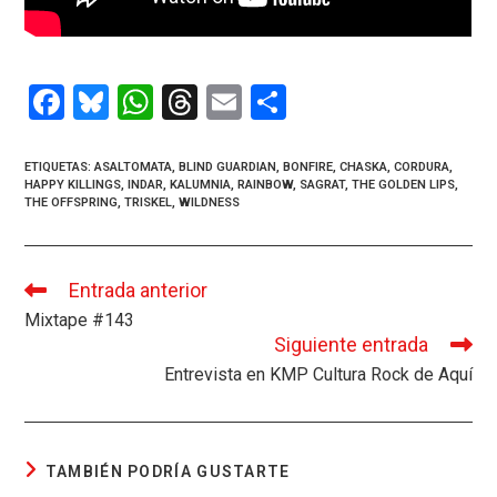
F
Bl
W
T
E
C
a
u
h
hr
m
o
ce
es
at
e
ail
m
ETIQUETAS
:
ASALTOMATA
,
BLIND GUARDIAN
,
BONFIRE
,
CHASKA
,
CORDURA
,
HAPPY KILLINGS
,
INDAR
,
KALUMNIA
,
RAINBOW
,
SAGRAT
,
THE GOLDEN LIPS
,
b
ky
s
a
p
THE OFFSPRING
,
TRISKEL
,
WILDNESS
o
A
d
ar
o
p
s
tir
Entrada anterior
Leer
k
p
más
Mixtape #143
artículos
Siguiente entrada
Entrevista en KMP Cultura Rock de Aquí
TAMBIÉN PODRÍA GUSTARTE