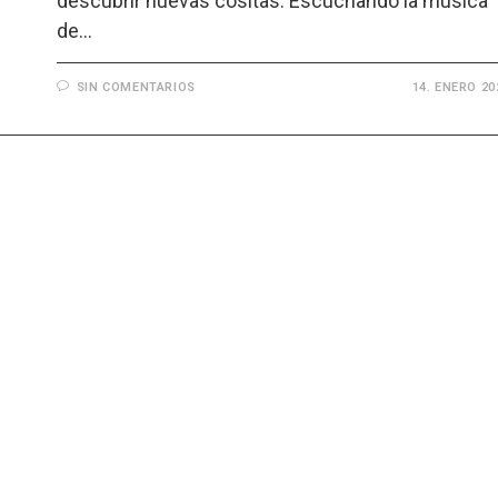
descubrir nuevas cositas. Escuchando la música
de…
SIN COMENTARIOS
14. ENERO 20