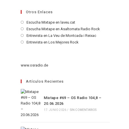
Otros Enlaces
Se
Escucha Mixtape en laveu.cat
abre
Se
Escucha Mixtape en Asaltomata Radio Rock
en
abre
Se
Entrevista en La Veu de Montcada i Reixac
una
en
abre
Se
Entrevista en Los Mejores Rock
nueva
una
en
abre
pestaña
nueva
una
en
pestaña
nueva
una
www.osradio.de
pestaña
nueva
pestaña
Artículos Recientes
Mixtape #69 – OS Radio 104,8 –
20.06.2026
17. JUNIO 2026
/
SIN COMENTARIOS