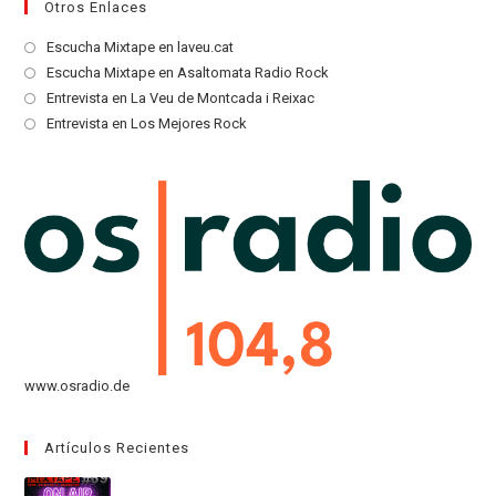
Otros Enlaces
Se
Escucha Mixtape en laveu.cat
abre
Se
Escucha Mixtape en Asaltomata Radio Rock
en
abre
Se
Entrevista en La Veu de Montcada i Reixac
una
en
abre
Se
Entrevista en Los Mejores Rock
nueva
una
en
abre
pestaña
nueva
una
en
pestaña
nueva
una
pestaña
nueva
pestaña
www.osradio.de
Artículos Recientes