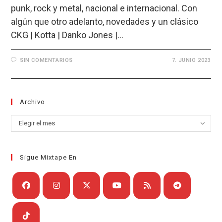
punk, rock y metal, nacional e internacional. Con
algún que otro adelanto, novedades y un clásico
CKG | Kotta | Danko Jones |…
SIN COMENTARIOS
7. JUNIO 2023
Archivo
Archivo
Elegir el mes
Sigue Mixtape En
Se
Se
Se
Se
Se
Se
abre
abre
abre
abre
abre
abre