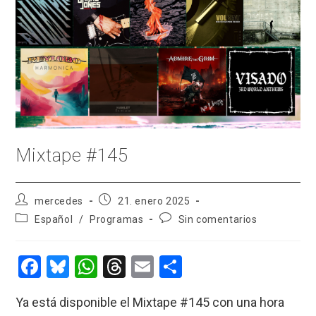
Mixtape #145
Autor
Publicación
mercedes
21. enero 2025
de
de
Categoría
Comentarios
Español
/
Programas
Sin comentarios
la
la
de
de
entrada:
entrada:
la
la
entrada:
entrada:
F
Bl
W
T
E
C
a
u
h
hr
m
o
Ya está disponible el Mixtape #145 con una hora
ce
es
at
e
ail
m