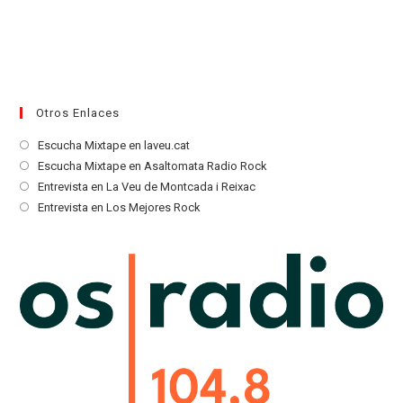
Otros Enlaces
Se
Escucha Mixtape en laveu.cat
abre
Se
Escucha Mixtape en Asaltomata Radio Rock
en
abre
Se
Entrevista en La Veu de Montcada i Reixac
una
en
abre
Se
Entrevista en Los Mejores Rock
nueva
una
en
abre
pestaña
nueva
una
en
pestaña
nueva
una
pestaña
nueva
pestaña