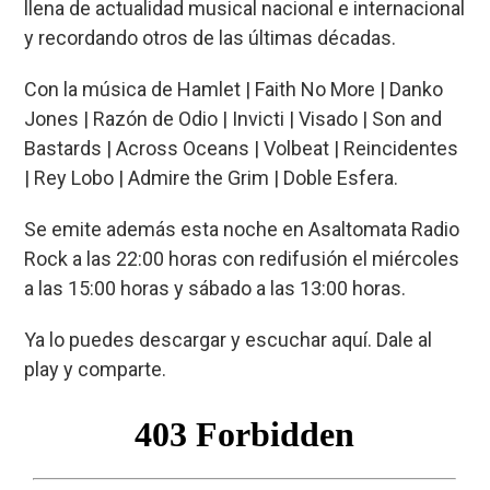
llena de actualidad musical nacional e internacional
b
ky
s
a
p
y recordando otros de las últimas décadas.
o
A
d
ar
Con la música de Hamlet | Faith No More | Danko
o
p
s
tir
Jones | Razón de Odio | Invicti | Visado | Son and
k
p
Bastards | Across Oceans | Volbeat | Reincidentes
| Rey Lobo | Admire the Grim | Doble Esfera.
Se emite además esta noche en Asaltomata Radio
Rock a las 22:00 horas con redifusión el miércoles
a las 15:00 horas y sábado a las 13:00 horas.
Ya lo puedes descargar y escuchar aquí. Dale al
play y comparte.