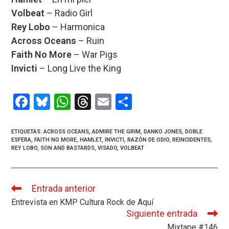
Volbeat
– Radio Girl
Rey Lobo
– Harmonica
Across Oceans
– Ruin
Faith No More
– War Pigs
Invicti
– Long Live the King
F
Bl
W
T
E
C
a
u
h
hr
m
o
ce
es
at
e
ail
m
ETIQUETAS
:
ACROSS OCEANS
,
ADMIRE THE GRIM
,
DANKO JONES
,
DOBLE
ESFERA
,
FAITH NO MORE
,
HAMLET
,
INVICTI
,
RAZÓN DE ODIO
,
REINCIDENTES
,
b
ky
s
a
p
REY LOBO
,
SON AND BASTARDS
,
VISADO
,
VOLBEAT
o
A
d
ar
o
p
s
tir
Entrada anterior
Leer
k
p
más
Entrevista en KMP Cultura Rock de Aquí
artículos
Siguiente entrada
Mixtape #146