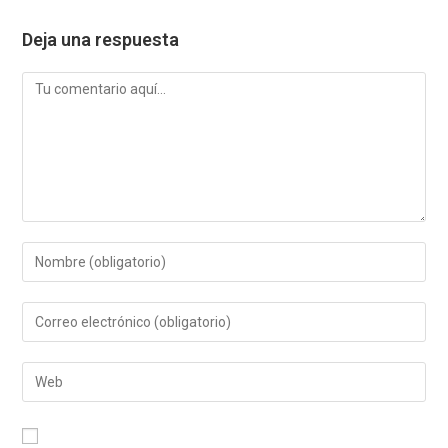
Deja una respuesta
Comentario
Introduce
tu
nombre
Introduce
o
tu
nombre
dirección
de
Introduce
de
usuario
la
correo
para
URL
electrónico
comentar
de
para