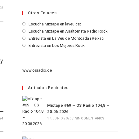
25
Otros Enlaces
Se
Escucha Mixtape en laveu.cat
abre
Se
Escucha Mixtape en Asaltomata Radio Rock
en
abre
Se
Entrevista en La Veu de Montcada i Reixac
una
en
abre
Se
Entrevista en Los Mejores Rock
nueva
una
en
abre
pestaña
nueva
una
en
 y
pestaña
nueva
una
www.osradio.de
pestaña
nueva
,
pestaña
Artículos Recientes
s
Mixtape #69 – OS Radio 104,8 –
20.06.2026
24
17. JUNIO 2026
/
SIN COMENTARIOS