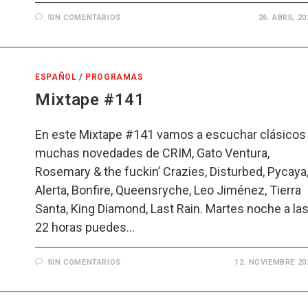
SIN COMENTARIOS
26. ABRIL 20
ESPAÑOL
/
PROGRAMAS
Mixtape #141
En este Mixtape #141 vamos a escuchar clásicos
muchas novedades de CRIM, Gato Ventura,
Rosemary & the fuckin’ Crazies, Disturbed, Pycaya
Alerta, Bonfire, Queensryche, Leo Jiménez, Tierra
Santa, King Diamond, Last Rain. Martes noche a la
22 horas puedes…
SIN COMENTARIOS
12. NOVIEMBRE 20