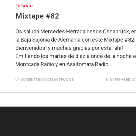
ESPAÑOL
Mixtape #82
Os saluda Mercedes Herrada desde Osnabrück, e
la Baja Sajonia de Alemania con este Mixtape #82.
Bienvenidos! y muchas gracias por estar ahí!
Emitiendo los martes de diez a once de la noche 
Montcada Radio y en Asaltomata Radio…
EN
COMENTARIOS DESACTIVADOS
8. NOVIEMBRE 20
MIXTAPE
#82