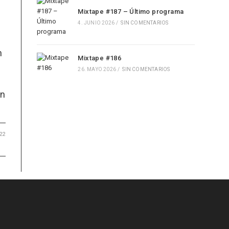
Mixtape #187 – Último programa
4. JUNIO 2026
/
SIN COMENTARIOS
n
Mixtape #186
26. MAYO 2026
/
SIN COMENTARIOS
en
22