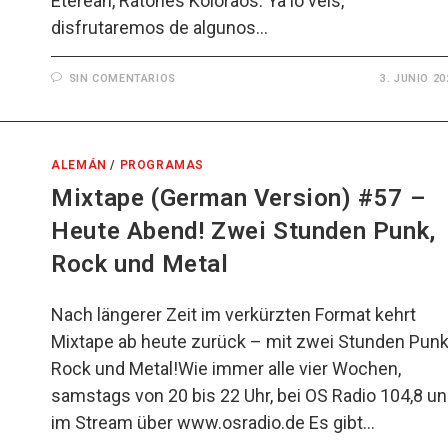
Eterean, Ratones Koloraos. Ya lo véis,
disfrutaremos de algunos…
SIN COMENTARIOS
3. JUNIO 20
ALEMÁN
/
PROGRAMAS
Mixtape (German Version) #57 –
Heute Abend! Zwei Stunden Punk,
Rock und Metal
Nach längerer Zeit im verkürzten Format kehrt
Mixtape ab heute zurück – mit zwei Stunden Punk
Rock und Metal!Wie immer alle vier Wochen,
samstags von 20 bis 22 Uhr, bei OS Radio 104,8 u
im Stream über www.osradio.de Es gibt…