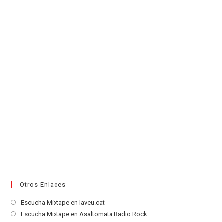
una
nueva
pestaña
Otros Enlaces
Se
Escucha Mixtape en laveu.cat
abre
Se
Escucha Mixtape en Asaltomata Radio Rock