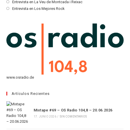
en
abre
Se
Entrevista en La Veu de Montcada i Reixac
una
en
abre
Se
Entrevista en Los Mejores Rock
nueva
una
en
abre
pestaña
nueva
una
en
pestaña
nueva
una
pestaña
nueva
pestaña
www.osradio.de
Artículos Recientes
Mixtape #69 – OS Radio 104,8 – 20.06.2026
17. JUNIO 2026
/
SIN COMENTARIOS