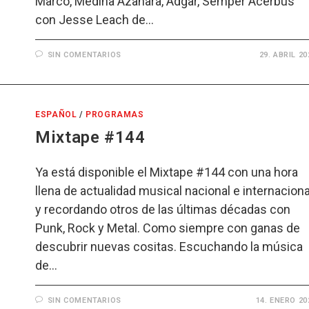
Marco, Medina Azahara, Adgar, Semper Acerbus
con Jesse Leach de…
SIN COMENTARIOS
29. ABRIL 20
ESPAÑOL
/
PROGRAMAS
Mixtape #144
Ya está disponible el Mixtape #144 con una hora
llena de actualidad musical nacional e internaciona
y recordando otros de las últimas décadas con
Punk, Rock y Metal. Como siempre con ganas de
descubrir nuevas cositas. Escuchando la música
de…
SIN COMENTARIOS
14. ENERO 20