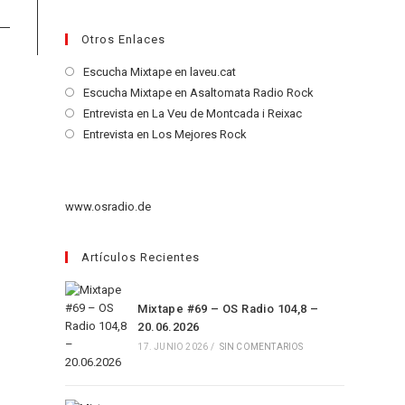
Otros Enlaces
Se
Escucha Mixtape en laveu.cat
abre
Se
Escucha Mixtape en Asaltomata Radio Rock
en
abre
Se
Entrevista en La Veu de Montcada i Reixac
una
en
abre
Se
Entrevista en Los Mejores Rock
nueva
una
en
abre
pestaña
nueva
una
en
pestaña
nueva
una
www.osradio.de
pestaña
nueva
pestaña
Artículos Recientes
Mixtape #69 – OS Radio 104,8 –
20.06.2026
17. JUNIO 2026
/
SIN COMENTARIOS