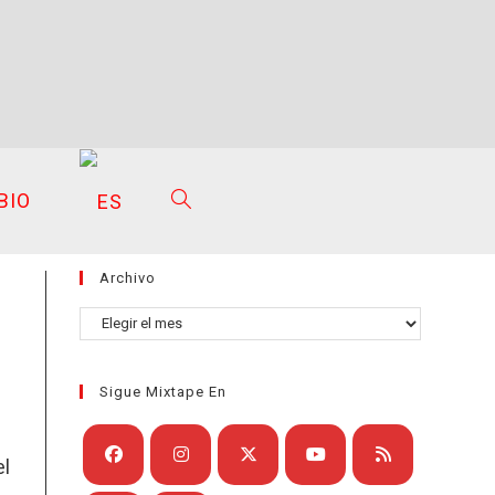
BIO
ALTERNAR
Archivo
BÚSQUEDA
Archivo
Sigue Mixtape En
DE
el
Se
Se
Se
Se
Se